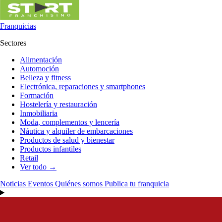
Franquicias
Sectores
Alimentación
Automoción
Belleza y fitness
Electrónica, reparaciones y smartphones
Formación
Hostelería y restauración
Inmobiliaria
Moda, complementos y lencería
Náutica y alquiler de embarcaciones
Productos de salud y bienestar
Productos infantiles
Retail
Ver todo →
Noticias
Eventos
Quiénes somos
Publica tu franquicia