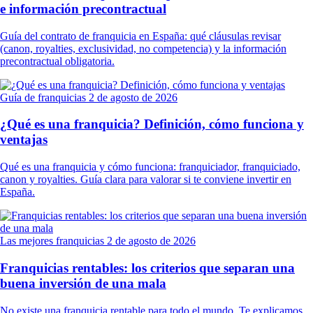
e información precontractual
Guía del contrato de franquicia en España: qué cláusulas revisar
(canon, royalties, exclusividad, no competencia) y la información
precontractual obligatoria.
Guía de franquicias
2 de agosto de 2026
¿Qué es una franquicia? Definición, cómo funciona y
ventajas
Qué es una franquicia y cómo funciona: franquiciador, franquiciado,
canon y royalties. Guía clara para valorar si te conviene invertir en
España.
Las mejores franquicias
2 de agosto de 2026
Franquicias rentables: los criterios que separan una
buena inversión de una mala
No existe una franquicia rentable para todo el mundo. Te explicamos