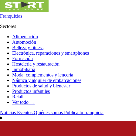
Franquicias
Sectores
Alimentación
Automoción
Belleza y fitness
Electrónica, reparaciones y smartphones
Formación
Hostelería y restauración
Inmobiliaria
Moda, complementos y lencería
Náutica y alquiler de embarcaciones
Productos de salud y bienestar
Productos infantiles
Retail
Ver todo →
Noticias
Eventos
Quiénes somos
Publica tu franquicia