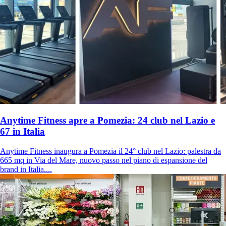
Anytime Fitness apre a Pomezia: 24 club nel Lazio e
67 in Italia
Anytime Fitness inaugura a Pomezia il 24° club nel Lazio: palestra da
665 mq in Via del Mare, nuovo passo nel piano di espansione del
brand in Italia....