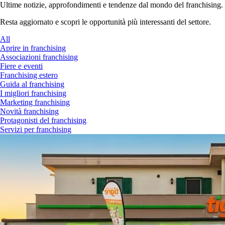
Ultime notizie, approfondimenti e tendenze dal mondo del franchising.
Resta aggiornato e scopri le opportunità più interessanti del settore.
All
Aprire in franchising
Associazioni franchising
Fiere e eventi
Franchising estero
Guida al franchising
I migliori franchising
Marketing franchising
Novità franchising
Protagonisti del franchising
Servizi per franchising