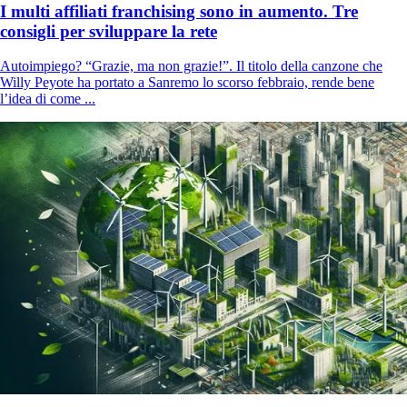
I multi affiliati franchising sono in aumento. Tre
consigli per sviluppare la rete
Autoimpiego? “Grazie, ma non grazie!”. Il titolo della canzone che
Willy Peyote ha portato a Sanremo lo scorso febbraio, rende bene
l’idea di come ...