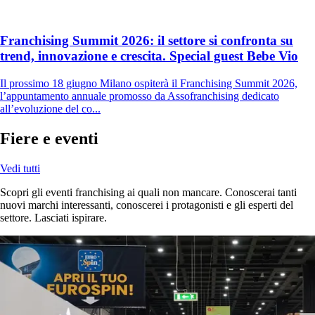
Franchising Summit 2026: il settore si confronta su
trend, innovazione e crescita. Special guest Bebe Vio
Il prossimo 18 giugno Milano ospiterà il Franchising Summit 2026,
l’appuntamento annuale promosso da Assofranchising dedicato
all’evoluzione del co...
Fiere e eventi
Vedi tutti
Scopri gli eventi franchising ai quali non mancare. Conoscerai tanti
nuovi marchi interessanti, conoscerei i protagonisti e gli esperti del
settore. Lasciati ispirare.