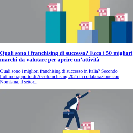
Quali sono i franchising di successo? Ecco i 50 migliori
marchi da valutare per aprire un’attività
Quali sono i migliori franchising di successo in Italia? Secondo
l’ultimo rapporto di Assofranchising 2025 in collaborazione con
Nomisma, il settor...