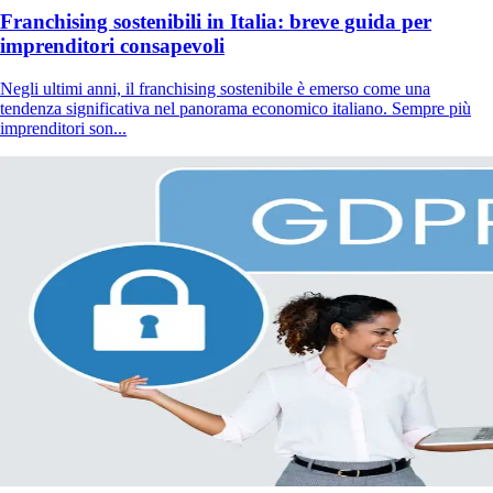
Franchising sostenibili in Italia: breve guida per
imprenditori consapevoli
Negli ultimi anni, il franchising sostenibile è emerso come una
tendenza significativa nel panorama economico italiano. Sempre più
imprenditori son...