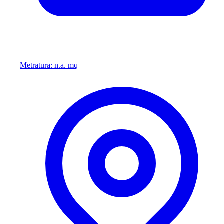
Metratura: n.a. mq