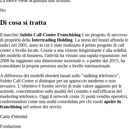
La merce viene acquistata dall’affiliato.
No
Di cosa si tratta
Il marchio
Subito Call Center Franchising
è un progetto di successo
di proprietà della
Intertrading Holding
. La storia del brand affonda le
radici nel 2001, anno in cui è stato realizzato il primo progetto di call
center a livello locale. Grazie a una visione lungimirante e alla solidità
del modello di business, l'attività ha vissuto una rapida espansione: nel
2008 ha raggiunto una dimensione nazionale e, a partire dal 2015, ha
consolidato la propria presenza anche a livello internazionale.
A differenza dei modelli obsoleti basati sullo "stalking telefonico",
Subito Call Center si distingue per un approccio moderno e non
invasivo. L’obiettivo è fornire servizi di reale valore aggiunto per le
aziende, concentrandosi sulla qualità del contatto e sull'efficacia del
marketing telefonico. Oggi il network conta 31 punti vendita operativi,
confermandosi come una realtà consolidata per chi vuole
aprire in
franchising
nel settore dei servizi.
Carta d'identità
Fondazione