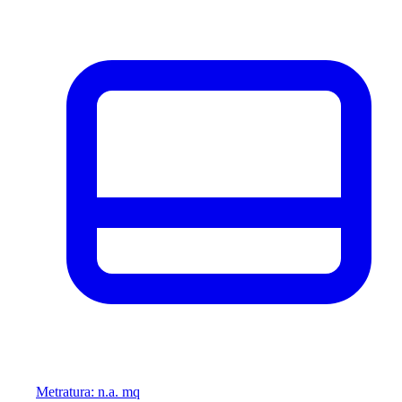
Metratura: n.a. mq