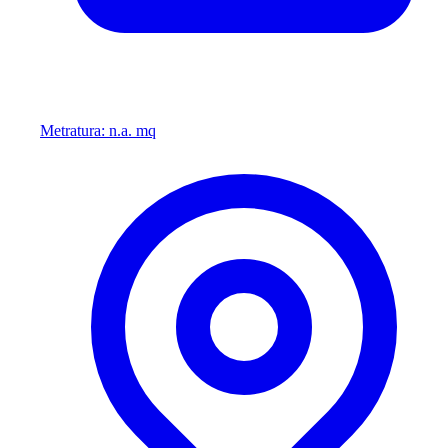
Metratura: n.a. mq