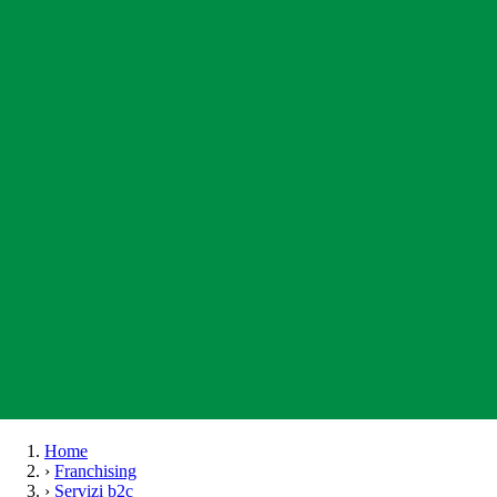
Home
›
Franchising
›
Servizi b2c