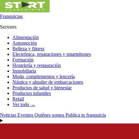
Franquicias
Sectores
Alimentación
Automoción
Belleza y fitness
Electrónica, reparaciones y smartphones
Formación
Hostelería y restauración
Inmobiliaria
Moda, complementos y lencería
Náutica y alquiler de embarcaciones
Productos de salud y bienestar
Productos infantiles
Retail
Ver todo →
Noticias
Eventos
Quiénes somos
Publica tu franquicia