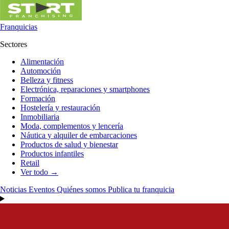
Franquicias
Sectores
Alimentación
Automoción
Belleza y fitness
Electrónica, reparaciones y smartphones
Formación
Hostelería y restauración
Inmobiliaria
Moda, complementos y lencería
Náutica y alquiler de embarcaciones
Productos de salud y bienestar
Productos infantiles
Retail
Ver todo →
Noticias
Eventos
Quiénes somos
Publica tu franquicia