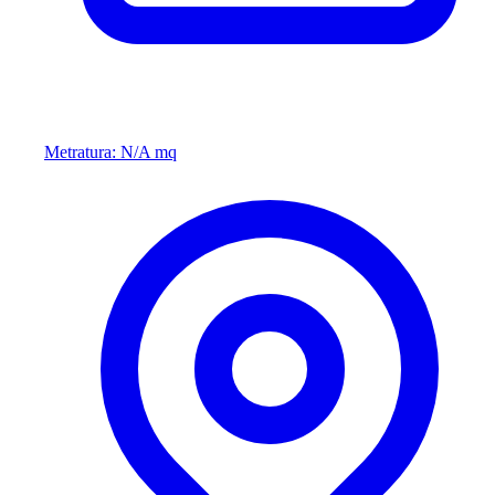
Metratura: N/A mq