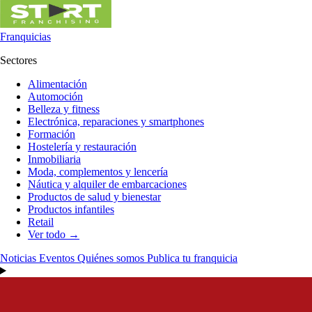
Franquicias
Sectores
Alimentación
Automoción
Belleza y fitness
Electrónica, reparaciones y smartphones
Formación
Hostelería y restauración
Inmobiliaria
Moda, complementos y lencería
Náutica y alquiler de embarcaciones
Productos de salud y bienestar
Productos infantiles
Retail
Ver todo →
Noticias
Eventos
Quiénes somos
Publica tu franquicia