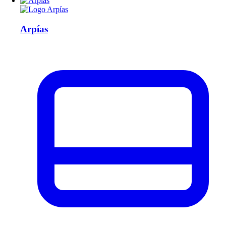
Arpías