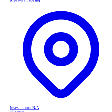
Metratura: N/A mq
Investimento: N/A