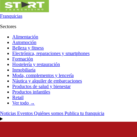
Franquicias
Sectores
Alimentación
Automoción
Belleza y fitness
Electrónica, reparaciones y smartphones
Formación
Hostelería y restauración
Inmobiliaria
Moda, complementos y lencería
Náutica y alquiler de embarcaciones
Productos de salud y bienestar
Productos infantiles
Retail
Ver todo →
Noticias
Eventos
Quiénes somos
Publica tu franquicia