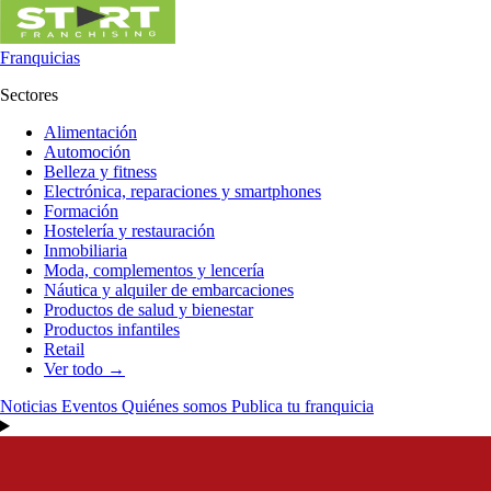
Franquicias
Sectores
Alimentación
Automoción
Belleza y fitness
Electrónica, reparaciones y smartphones
Formación
Hostelería y restauración
Inmobiliaria
Moda, complementos y lencería
Náutica y alquiler de embarcaciones
Productos de salud y bienestar
Productos infantiles
Retail
Ver todo →
Noticias
Eventos
Quiénes somos
Publica tu franquicia