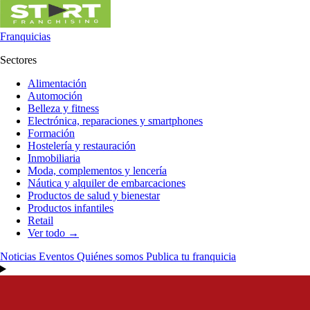
Franquicias
Sectores
Alimentación
Automoción
Belleza y fitness
Electrónica, reparaciones y smartphones
Formación
Hostelería y restauración
Inmobiliaria
Moda, complementos y lencería
Náutica y alquiler de embarcaciones
Productos de salud y bienestar
Productos infantiles
Retail
Ver todo →
Noticias
Eventos
Quiénes somos
Publica tu franquicia