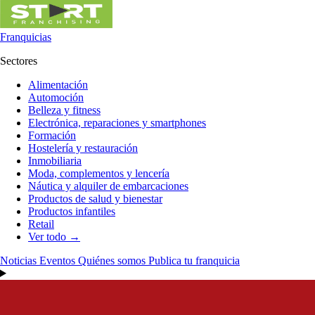
Franquicias
Sectores
Alimentación
Automoción
Belleza y fitness
Electrónica, reparaciones y smartphones
Formación
Hostelería y restauración
Inmobiliaria
Moda, complementos y lencería
Náutica y alquiler de embarcaciones
Productos de salud y bienestar
Productos infantiles
Retail
Ver todo →
Noticias
Eventos
Quiénes somos
Publica tu franquicia