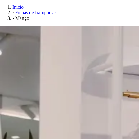
Inicio
›
Fichas de franquicias
›
Mango