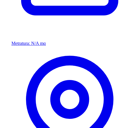
Metratura: N/A mq