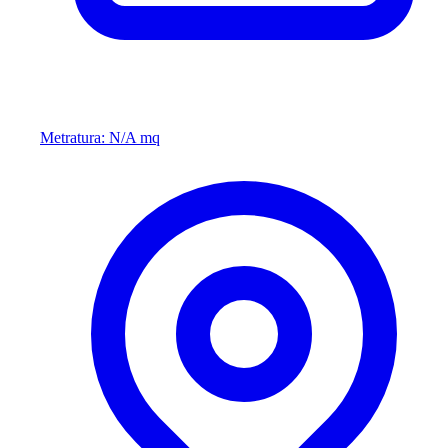
Metratura: N/A mq