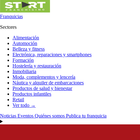
Franquicias
Sectores
Alimentación
Automoción
Belleza y fitness
Electrónica, reparaciones y smartphones
Formación
Hostelería y restauración
Inmobiliaria
Moda, complementos y lencería
Náutica y alquiler de embarcaciones
Productos de salud y bienestar
Productos infantiles
Retail
Ver todo →
Noticias
Eventos
Quiénes somos
Publica tu franquicia