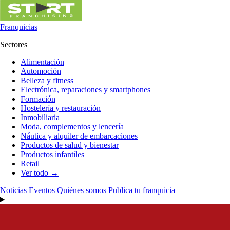
Franquicias
Sectores
Alimentación
Automoción
Belleza y fitness
Electrónica, reparaciones y smartphones
Formación
Hostelería y restauración
Inmobiliaria
Moda, complementos y lencería
Náutica y alquiler de embarcaciones
Productos de salud y bienestar
Productos infantiles
Retail
Ver todo →
Noticias
Eventos
Quiénes somos
Publica tu franquicia