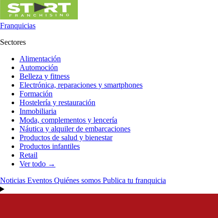
Franquicias
Sectores
Alimentación
Automoción
Belleza y fitness
Electrónica, reparaciones y smartphones
Formación
Hostelería y restauración
Inmobiliaria
Moda, complementos y lencería
Náutica y alquiler de embarcaciones
Productos de salud y bienestar
Productos infantiles
Retail
Ver todo →
Noticias
Eventos
Quiénes somos
Publica tu franquicia