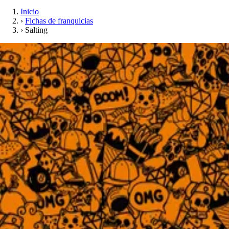
Inicio
›
Fichas de franquicias
›
Salting