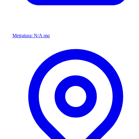
Metratura: N/A mq