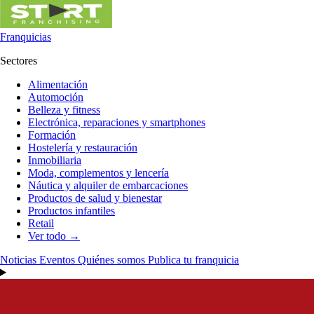
Franquicias
Sectores
Alimentación
Automoción
Belleza y fitness
Electrónica, reparaciones y smartphones
Formación
Hostelería y restauración
Inmobiliaria
Moda, complementos y lencería
Náutica y alquiler de embarcaciones
Productos de salud y bienestar
Productos infantiles
Retail
Ver todo →
Noticias
Eventos
Quiénes somos
Publica tu franquicia