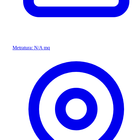
Metratura: N/A mq