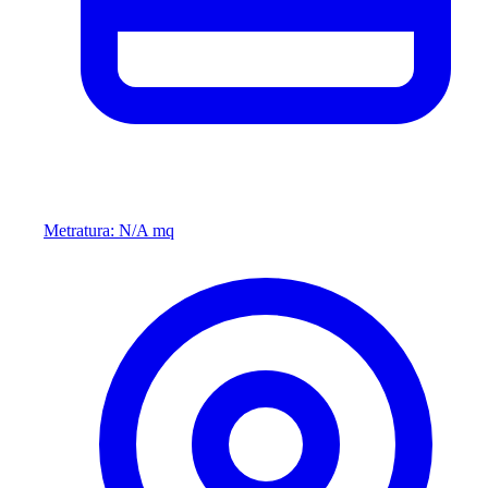
Metratura: N/A mq