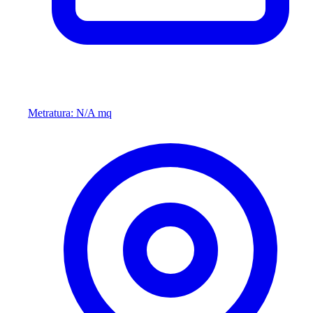
Metratura: N/A mq