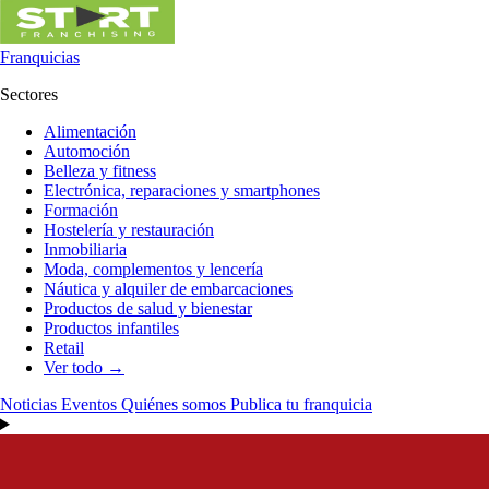
Franquicias
Sectores
Alimentación
Automoción
Belleza y fitness
Electrónica, reparaciones y smartphones
Formación
Hostelería y restauración
Inmobiliaria
Moda, complementos y lencería
Náutica y alquiler de embarcaciones
Productos de salud y bienestar
Productos infantiles
Retail
Ver todo →
Noticias
Eventos
Quiénes somos
Publica tu franquicia