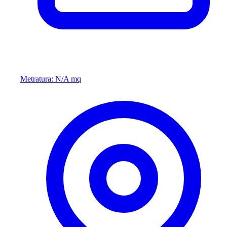
Metratura: N/A mq