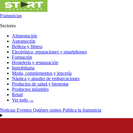
Franquicias
Sectores
Alimentación
Automoción
Belleza y fitness
Electrónica, reparaciones y smartphones
Formación
Hostelería y restauración
Inmobiliaria
Moda, complementos y lencería
Náutica y alquiler de embarcaciones
Productos de salud y bienestar
Productos infantiles
Retail
Ver todo →
Noticias
Eventos
Quiénes somos
Publica tu franquicia