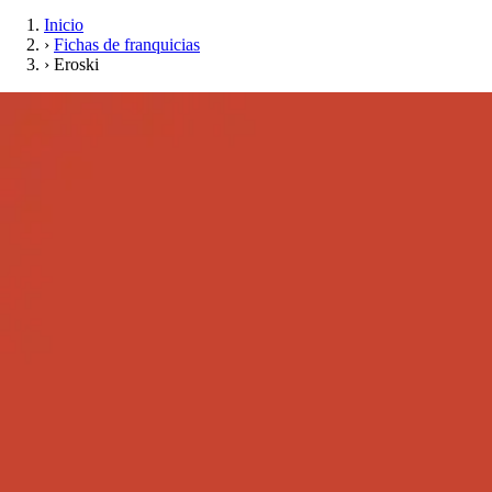
Inicio
›
Fichas de franquicias
›
Eroski