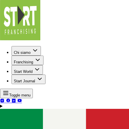
Chi siamo
Franchising
Start World
Start Journal
Toggle menu