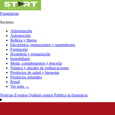
Franquicias
Sectores
Alimentación
Automoción
Belleza y fitness
Electrónica, reparaciones y smartphones
Formación
Hostelería y restauración
Inmobiliaria
Moda, complementos y lencería
Náutica y alquiler de embarcaciones
Productos de salud y bienestar
Productos infantiles
Retail
Ver todo →
Noticias
Eventos
Quiénes somos
Publica tu franquicia