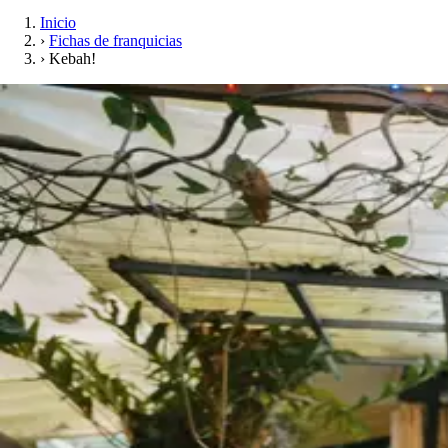
Inicio
›
Fichas de franquicias
›
Kebah!