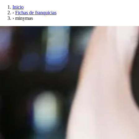
Inicio
›
Fichas de franquicias
›
minymas