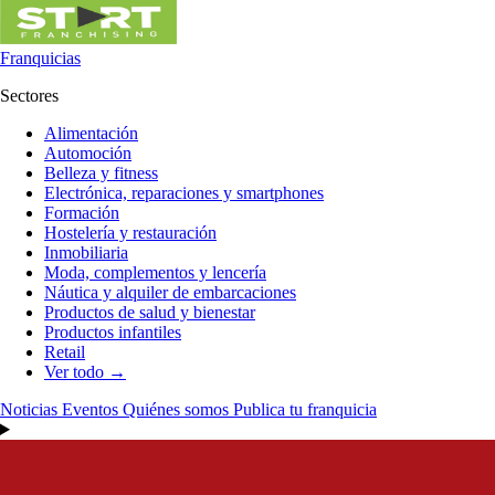
Franquicias
Sectores
Alimentación
Automoción
Belleza y fitness
Electrónica, reparaciones y smartphones
Formación
Hostelería y restauración
Inmobiliaria
Moda, complementos y lencería
Náutica y alquiler de embarcaciones
Productos de salud y bienestar
Productos infantiles
Retail
Ver todo →
Noticias
Eventos
Quiénes somos
Publica tu franquicia