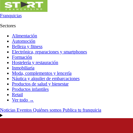
Franquicias
Sectores
Alimentación
Automoción
Belleza y fitness
Electrónica, reparaciones y smartphones
Formación
Hostelería y restauración
Inmobiliaria
Moda, complementos y lencería
Náutica y alquiler de embarcaciones
Productos de salud y bienestar
Productos infantiles
Retail
Ver todo →
Noticias
Eventos
Quiénes somos
Publica tu franquicia