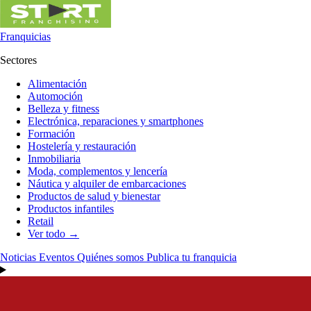
Franquicias
Sectores
Alimentación
Automoción
Belleza y fitness
Electrónica, reparaciones y smartphones
Formación
Hostelería y restauración
Inmobiliaria
Moda, complementos y lencería
Náutica y alquiler de embarcaciones
Productos de salud y bienestar
Productos infantiles
Retail
Ver todo →
Noticias
Eventos
Quiénes somos
Publica tu franquicia