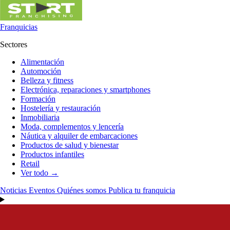
Franquicias
Sectores
Alimentación
Automoción
Belleza y fitness
Electrónica, reparaciones y smartphones
Formación
Hostelería y restauración
Inmobiliaria
Moda, complementos y lencería
Náutica y alquiler de embarcaciones
Productos de salud y bienestar
Productos infantiles
Retail
Ver todo →
Noticias
Eventos
Quiénes somos
Publica tu franquicia