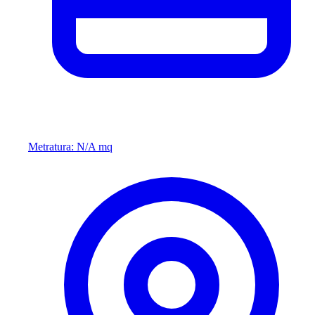
Metratura: N/A mq