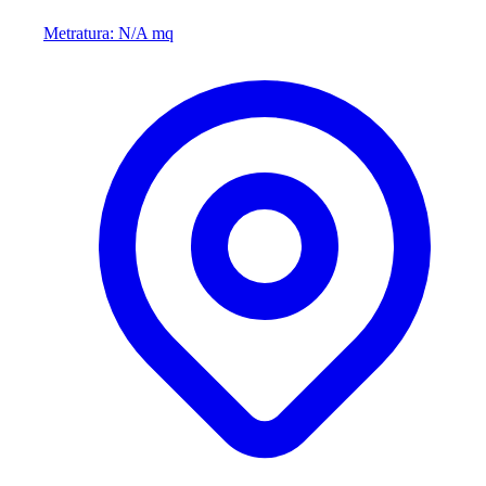
Metratura: N/A mq