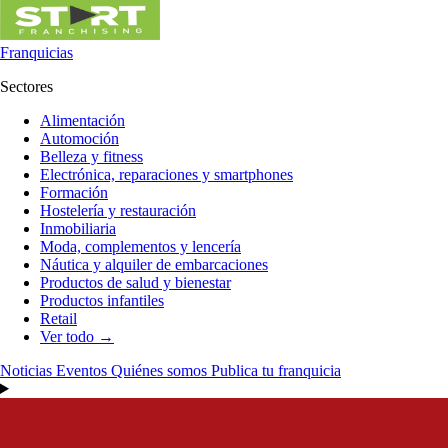
Franquicias
Sectores
Alimentación
Automoción
Belleza y fitness
Electrónica, reparaciones y smartphones
Formación
Hostelería y restauración
Inmobiliaria
Moda, complementos y lencería
Náutica y alquiler de embarcaciones
Productos de salud y bienestar
Productos infantiles
Retail
Ver todo →
Noticias
Eventos
Quiénes somos
Publica tu franquicia