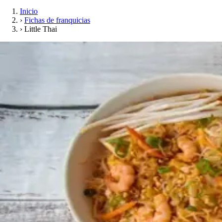
Inicio
›
Fichas de franquicias
›
Little Thai