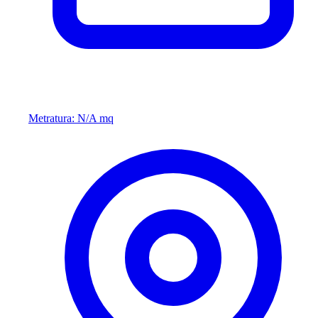
Metratura: N/A mq