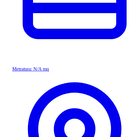
Metratura: N/A mq