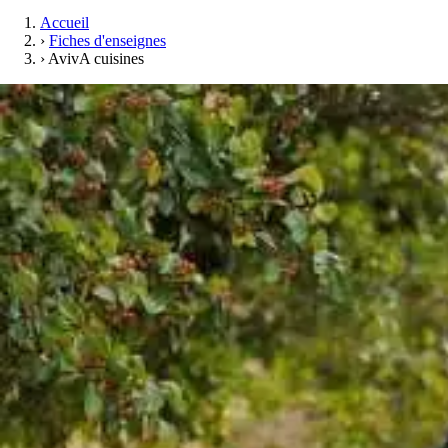
Accueil
›
Fiches d'enseignes
›
AvivA cuisines