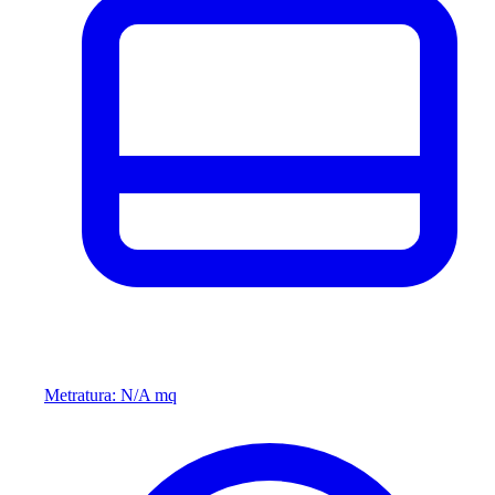
Metratura: N/A mq