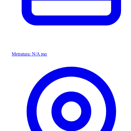
Metratura: N/A mq