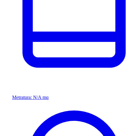
Metratura: N/A mq