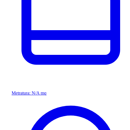
Metratura: N/A mq