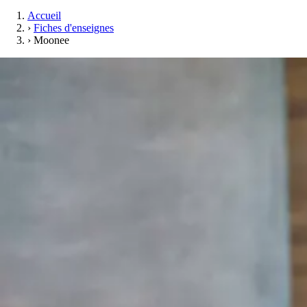
Accueil
›
Fiches d'enseignes
›
Moonee