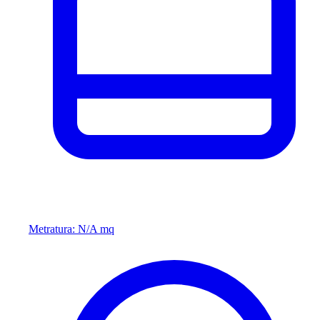
Metratura: N/A mq