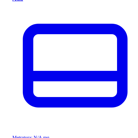
Metratura: N/A mq