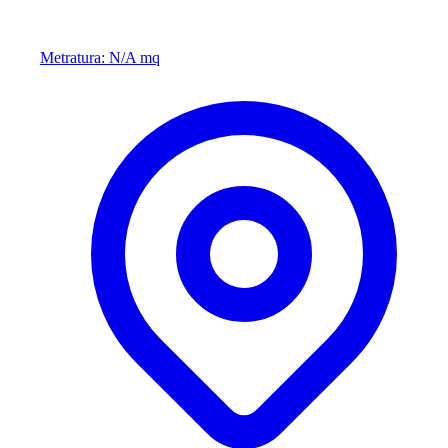
Metratura: N/A mq