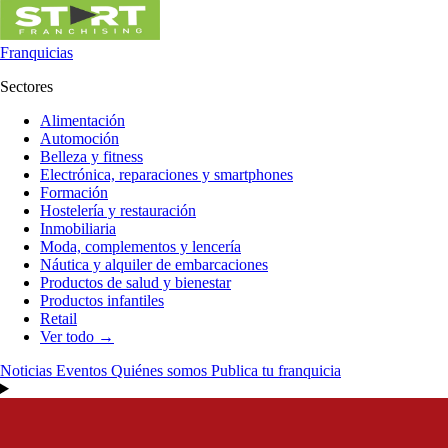
Franquicias
Sectores
Alimentación
Automoción
Belleza y fitness
Electrónica, reparaciones y smartphones
Formación
Hostelería y restauración
Inmobiliaria
Moda, complementos y lencería
Náutica y alquiler de embarcaciones
Productos de salud y bienestar
Productos infantiles
Retail
Ver todo →
Noticias
Eventos
Quiénes somos
Publica tu franquicia