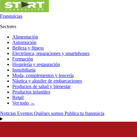
Franquicias
Sectores
Alimentación
Automoción
Belleza y fitness
Electrónica, reparaciones y smartphones
Formación
Hostelería y restauración
Inmobiliaria
Moda, complementos y lencería
Náutica y alquiler de embarcaciones
Productos de salud y bienestar
Productos infantiles
Retail
Ver todo →
Noticias
Eventos
Quiénes somos
Publica tu franquicia