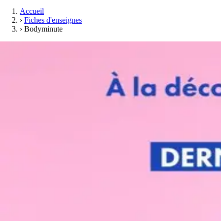
Accueil
›
Fiches d'enseignes
›
Bodyminute