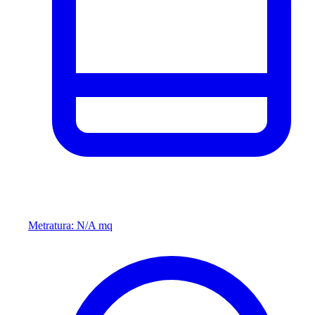
Metratura: N/A mq