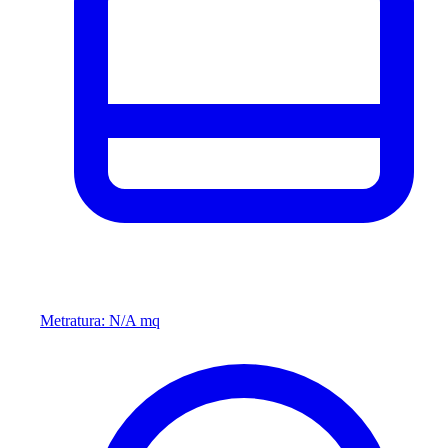
Metratura: N/A mq