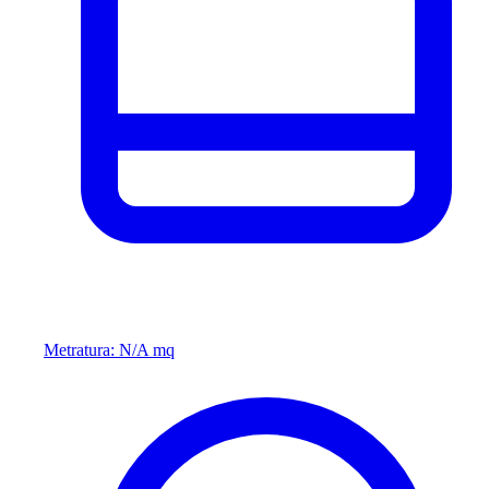
Metratura: N/A mq