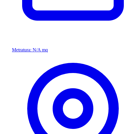
Metratura: N/A mq