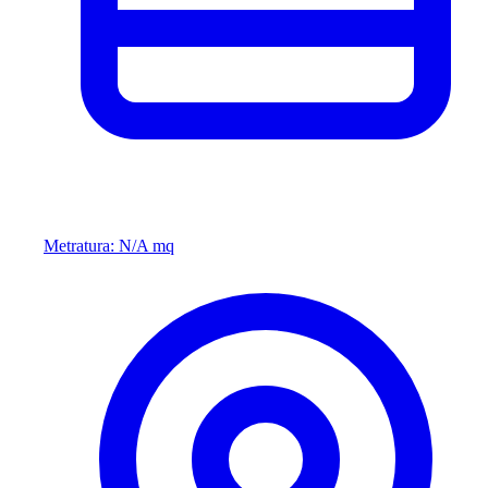
Metratura: N/A mq