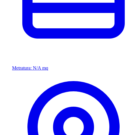
Metratura: N/A mq