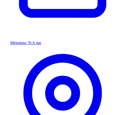
Metratura: N/A mq