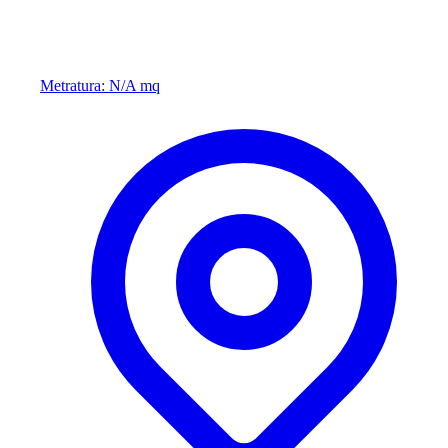
Metratura: N/A mq