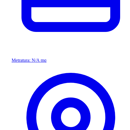
Metratura: N/A mq