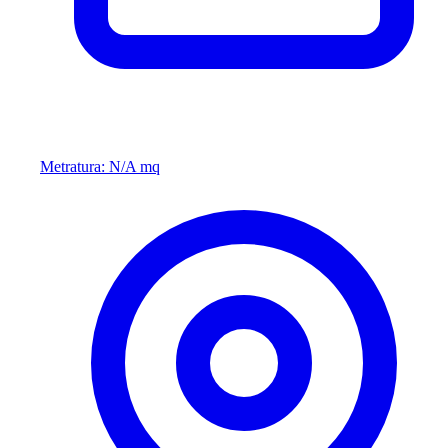
Metratura: N/A mq