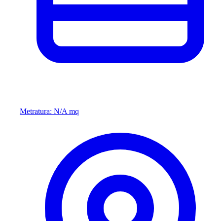
Metratura: N/A mq