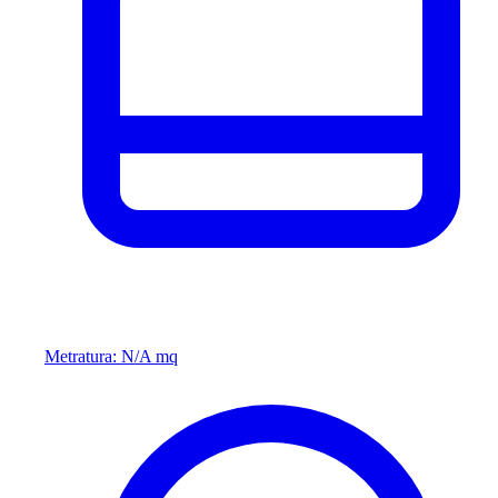
Metratura: N/A mq