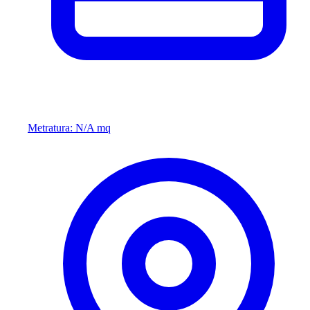
Metratura: N/A mq