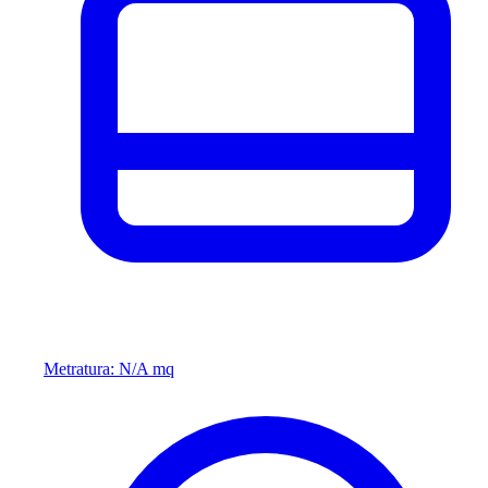
Metratura: N/A mq